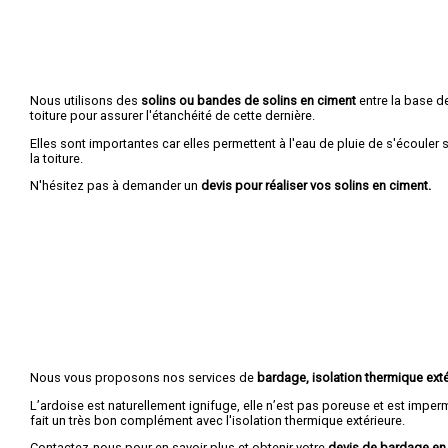
Nous utilisons des
solins ou bandes de solins en ciment
entre la base de
toiture pour assurer l'étanchéité de cette dernière.
Elles sont importantes car elles permettent à l'eau de pluie de s'écouler
la toiture.
N'hésitez pas à demander un
devis pour réaliser vos solins en ciment.
Nous vous proposons nos services de
bardage, isolation thermique exté
L’ardoise est naturellement ignifuge, elle n’est pas poreuse et est imper
fait un très bon complément avec l'isolation thermique extérieure.
Contactez-nous pour en savoir plus et obtenir votre
devis de bardage en