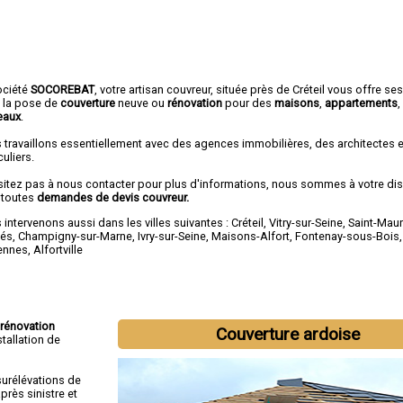
ociété
SOCOREBAT
, votre artisan couvreur, située près de Créteil vous offre se
 la pose de
couverture
neuve ou
rénovation
pour des
maisons
,
appartements
eaux
.
 travaillons essentiellement avec des agences immobilières, des architectes 
culiers.
sitez pas à nous contacter pour plus d'informations, nous sommes à votre di
 toutes
demandes de devis couvreur.
intervenons aussi dans les villes suivantes :
Créteil
,
Vitry-sur-Seine
,
Saint-Maur
és
,
Champigny-sur-Marne
,
Ivry-sur-Seine
,
Maisons-Alfort
,
Fontenay-sous-Bois
ennes
,
Alfortville
rénovation
Couverture ardoise
installation de
surélévations de
rès sinistre et