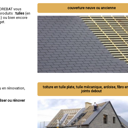
couverture neuve ou ancienne
OCOREBAT vous
roduits :
tuiles
(en
s) ou bien encore
get.
toiture en tuile plate, tuile mécanique, ardoise, fibro e
 en rénovation,
joints debout
liser ou rénover