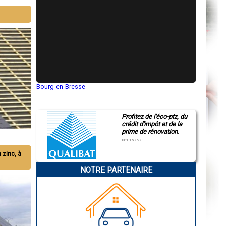
Bourg-en-Bresse
Saint-Quentin
Montluçon
Manosque
Profitez de l'éco-ptz, du
Gap
crédit d'impôt et de la
Nice
prime de rénovation.
Annonay
Charleville-Mézières
N°E157671
Pamiers
n zinc, à
Troyes
Narbonne
NOTRE PARTENAIRE
Rodez
Marseille
Caen
Aurillac
Angoulême
La Rochelle
Bourges
Brive-la-Gaillarde