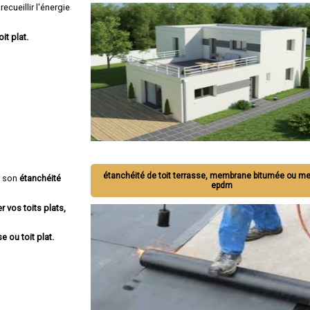
ecueillir l'énergie
oit plat.
étanchéité de toit terrasse, membrane bitumée ou 
r son
étanchéité
epdm
r vos toits plats,
e ou toit plat.