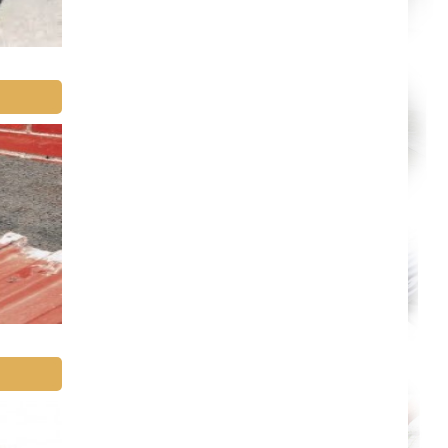
Albi
Montauban
Toulon
Avignon
La Roche-sur-Yon
Poitiers
Limoges
Épinal
Auxerre
Belfort
Évry
Boulogne-Billancourt
Saint-Denis
Créteil
Argenteuil