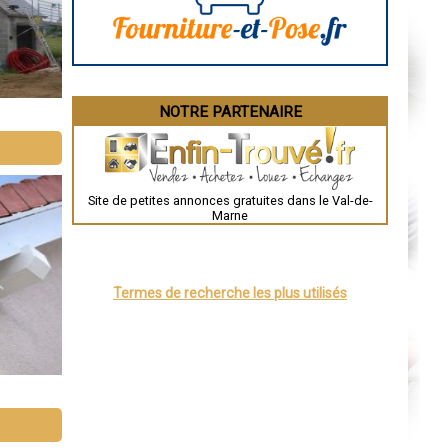
Dijon
Saint-Brieuc
Guéret
Périgueux
Besançon
Valence
Évreux
NOTRE PARTENAIRE
Chartres
Brest
Nîmes
Toulouse
Auch
Bordeaux
Site de petites annonces gratuites dans le Val-de-
Montpellier
Marne
Rennes
Châteauroux
Tours
Grenoble
Dole
Termes de recherche les plus utilisés
Mont-de-Marsan
Blois
Saint-Étienne
Le Puy-en-Velay
Nantes
Orléans
Cahors
Agen
Mende
Angers
Cherbourg-Octeville