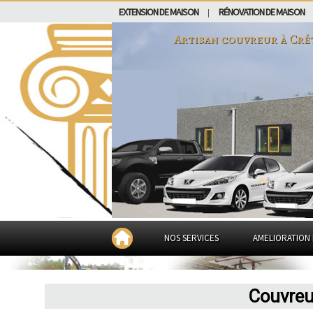
EXTENSION DE MAISON
RÉNOVATION DE MAISON
|
Artisan couvreur à
Cré
NOS SERVICES
AMELIORATION 
Couvreur