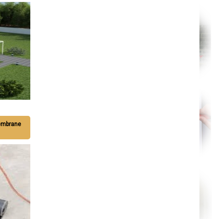
Reims
Saint-Dizier
Laval
Nancy
Verdun
Lorient
Metz
Nevers
Lille
Beauvais
Alençon
Calais
Clermont-Ferrand
Pau
Tarbes
Perpignan
Strasbourg
membrane
Mulhouse
Lyon
Vesoul
Chalon-sur-Saône
Le Mans
Chambéry
Annecy
Paris
Le Havre
Chelles
Versailles
Niort
Amiens