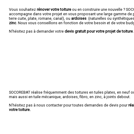
Vous souhaitez
rénover votre toiture
ou en construire une nouvelle ? S
accompagne dans votre projet en vous proposant une large gamme de p
terre cuite, plate, romane, canal), ou
ardoises
(naturelles ou synthétique
zinc
. Nous vous conseillons en fonction de votre besoin et de votre bud
N'hésitez pas à demander votre
devis gratuit pour votre projet de toiture
.
SOCOREBAT réalise fréquemment des toitures en tuiles plates, en neuf ou
mais aussi en tuile mécanique, ardoises, fibro, en zinc, à joints debout.
N'hésitez pas à nous contacter pour toutes demandes de devis pour
réa
votre toiture.