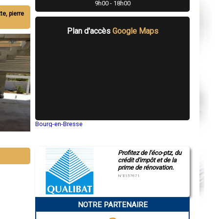
9h00 - 18h00
te, pierre
Plan d'accès
Google Maps
Bourg-en-Bresse
Saint-Quentin
Montluçon
Manosque
Profitez de l'éco-ptz, du
Gap
crédit d'impôt et de la
Nice
prime de rénovation.
Annonay
Charleville-Mézières
N°E157671
Pamiers
Troyes
Narbonne
NOTRE PARTENAIRE
Rodez
Marseille