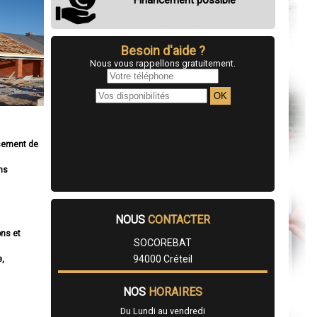
Financement possible
Besoin d'aide ?
Nous vous rappellons gratuitement.
ssement de
ns
NOUS
CONTACTER
ons et
SOCOREBAT
94000 Créteil
e,
NOS
HORAIRES
Du Lundi au vendredi