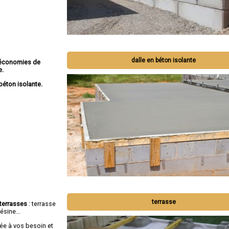
dalle en béton isolante
économies de
e.
béton isolante.
terrasse
terrasses
: terrasse
ésine...
e à vos besoin et