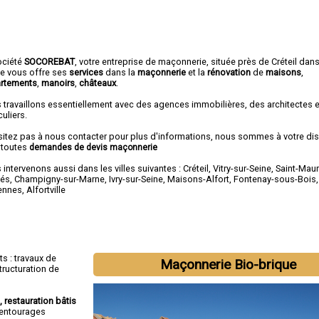
ociété
SOCOREBAT
,
votre entreprise de maçonnerie
, située près de Créteil dans
e vous offre ses
services
dans la
maçonnerie
et la
rénovation
de
maisons
,
rtements
,
manoirs
,
châteaux
.
 travaillons essentiellement avec des agences immobilières, des architectes 
culiers.
sitez pas à nous contacter pour plus d'informations, nous sommes à votre di
 toutes
demandes de devis maçonnerie
intervenons aussi dans les villes suivantes :
Créteil
,
Vitry-sur-Seine
,
Saint-Maur
és
,
Champigny-sur-Marne
,
Ivry-sur-Seine
,
Maisons-Alfort
,
Fontenay-sous-Bois
ennes
,
Alfortville
s : travaux de
Maçonnerie Bio-brique
tructuration de
e, restauration bâtis
, entourages