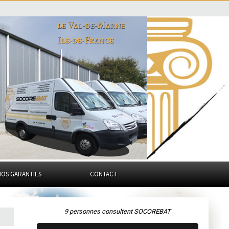
le Val-de-Marne
Ile-de-France
NOS GARANTIES
CONTACT
9 personnes consultent SOCOREBAT