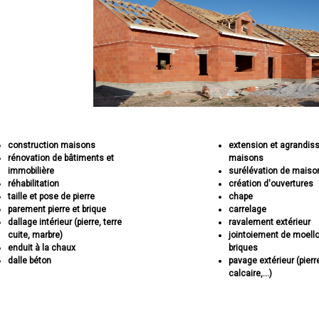
construction maisons
extension et agrandi
rénovation de bâtiments et
maisons
immobilière
surélévation de maiso
réhabilitation
création d'ouvertures
taille et pose de pierre
chape
parement pierre et brique
carrelage
dallage intérieur (pierre, terre
ravalement extérieur
cuite, marbre)
jointoiement de moell
enduit à la chaux
briques
dalle béton
pavage extérieur (pierr
calcaire,...)