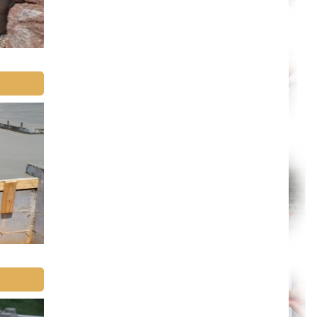
Paris
Le Havre
Chelles
Versailles
Niort
Amiens
Albi
Montauban
Toulon
Avignon
La Roche-sur-Yon
Poitiers
Limoges
Épinal
Auxerre
Belfort
Évry
Boulogne-Billancourt
Saint-Denis
Créteil
Argenteuil