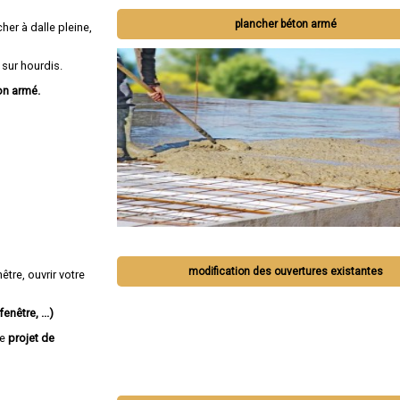
plancher béton armé
her à dalle pleine,
 sur hourdis.
on armé.
modification des ouvertures existantes
tre, ouvrir votre
enêtre, ...)
re
projet de