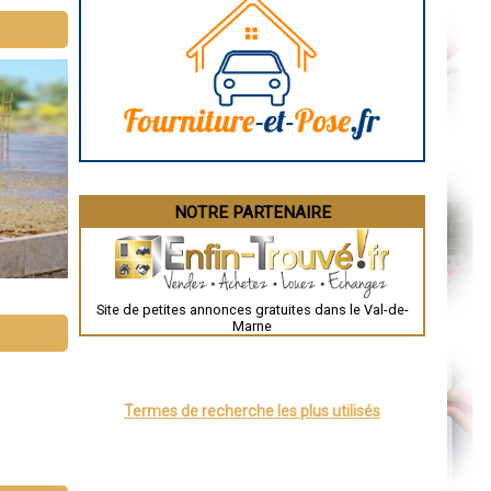
Caen
Aurillac
Angoulême
La Rochelle
Bourges
Brive-la-Gaillarde
Dijon
Saint-Brieuc
Guéret
Périgueux
Besançon
Valence
Évreux
NOTRE PARTENAIRE
Chartres
Brest
Nîmes
Toulouse
Auch
Bordeaux
Site de petites annonces gratuites dans le Val-de-
Montpellier
Marne
Rennes
Châteauroux
Tours
Grenoble
Dole
Termes de recherche les plus utilisés
Mont-de-Marsan
Blois
Saint-Étienne
Le Puy-en-Velay
Nantes