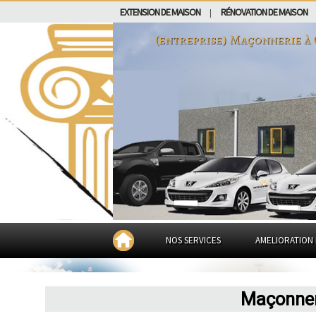
EXTENSION DE MAISON
RÉNOVATION DE MAISON
|
(entreprise) Maçonnerie à
NOS SERVICES
AMELIORATION 
Maçonneri