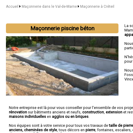
Accueil
Maçonnerie dans le Val-de-Marne
Maçonnerie à Créteil
La s
Maçonnerie piscine béton
Marn
appa
Nous
parti
N'hé
pour
Nous 
Foss
Vinc
Notre entreprise est là pour vous conseiller pour l'ensemble de vos projet
rénovation
sur bâtiments anciens et neufs,
construction
,
extension
et res
maisons individuelles
en
agglos ou en briques
.
Nos équipes sont à votre service pour tous vos travaux de
taille de pierr
anciens, cheminées de style
, tous décors en
pierre
, fontaines, escaliers