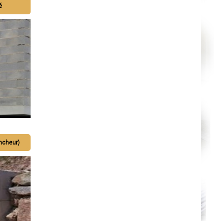
Orléans
é
Cahors
Agen
Mende
Angers
Cherbourg-Octeville
Reims
Saint-Dizier
Laval
Nancy
Verdun
Lorient
Metz
Nevers
Lille
Beauvais
Alençon
Calais
Clermont-Ferrand
Pau
ncheur)
Tarbes
Perpignan
Strasbourg
Mulhouse
Lyon
Vesoul
Chalon-sur-Saône
Le Mans
Chambéry
Annecy