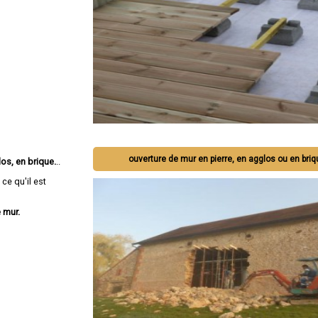
ouverture de mur en pierre, en agglos ou en bri
os, en brique.
..
ce qu'il est
 mur.