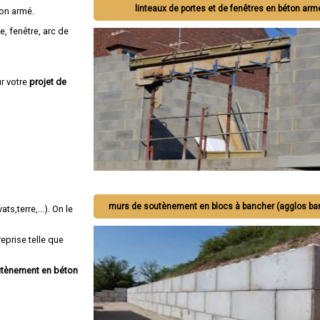
linteaux de portes et de fenêtres en béton arm
on armé.
e, fenêtre, arc de
r votre
projet de
murs de soutènement en blocs à bancher (agglos ba
ts,terre,...). On le
eprise telle que
outènement en béton