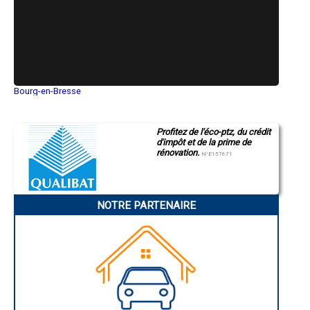
Bourg-en-Bresse
Saint-Quentin
Montluçon
Manosque
Profitez de l'éco-ptz, du crédit
Gap
d'impôt et de la prime de
Nice
rénovation.
Annonay
N°E157671
Charleville-Mézières
Pamiers
Troyes
Narbonne
NOTRE PARTENAIRE
Rodez
Marseille
Caen
Aurillac
Angoulême
La Rochelle
Bourges
Brive-la-Gaillarde
Dijon
Saint-Brieuc
Guéret