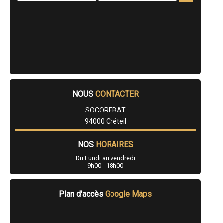
- Ouverture de mur en pierre, béton à Ablon-sur-Seine
- Ouverture de mur en pierre, béton à Marolles-en-Brie
- Ouverture de mur en pierre, béton à Noiseau
- Ouverture de mur en pierre, béton à Mandres-les-Roses
- Ouverture de mur en pierre, béton à Santeny
- Ouverture de mur en pierre, béton à Périgny
NOUS
CONTACTER
SOCOREBAT
94000 Créteil
NOS
HORAIRES
Du Lundi au vendredi
9h00 - 18h00
Plan d'accès
Google Maps