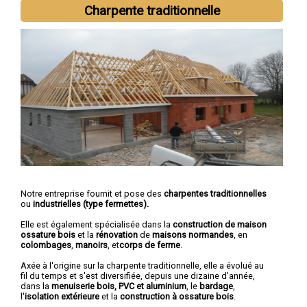
sur-Seine
,
Saint-Maur-des-Fossés
,
Champigny-sur-Marne
,
Ivry-
Charpente traditionnelle
sur-Seine
,
Maisons-Alfort
,
Fontenay-sous-Bois
,
Villejuif
,
Vincennes
,
Alfortville
Notre entreprise fournit et pose des
charpentes traditionnelles
ou
industrielles (type fermettes).
Elle est également spécialisée dans la
construction de maison
ossature bois
et la
rénovation
de
maisons normandes
, en
colombages
,
manoirs
, et
corps de ferme
.
Axée à l'origine sur la charpente traditionnelle, elle a évolué au
fil du temps et s'est diversifiée, depuis une dizaine d'année,
dans la
menuiserie bois, PVC et aluminium
, le
bardage
,
l'
isolation extérieure
et la
construction à ossature bois
.