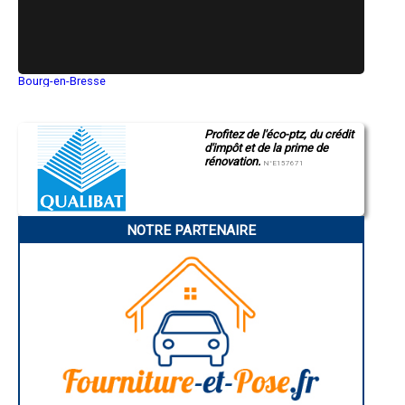
Bourg-en-Bresse
Saint-Quentin
Montluçon
Manosque
Profitez de l'éco-ptz, du crédit
Gap
d'impôt et de la prime de
Nice
rénovation.
Annonay
N°E157671
Charleville-Mézières
Pamiers
Troyes
Narbonne
NOTRE PARTENAIRE
Rodez
Marseille
Caen
Aurillac
Angoulême
La Rochelle
Bourges
Brive-la-Gaillarde
Dijon
Saint-Brieuc
Guéret
Périgueux
Besançon