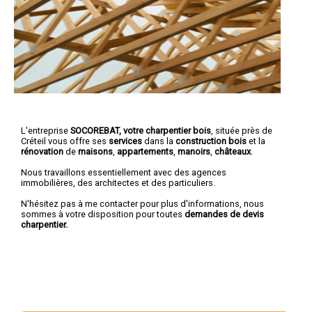
L'entreprise
SOCOREBAT, votre charpentier bois
, située près de
Créteil vous offre ses
services
dans la
construction bois
et la
rénovation
de
maisons
,
appartements
,
manoirs
,
châteaux
.
Nous travaillons essentiellement avec des agences
immobilières, des architectes et des particuliers.
N'hésitez pas à me contacter pour plus d'informations, nous
sommes à votre disposition pour toutes
demandes de devis
charpentier.
Nous intervenons aussi dans les villes suivantes :
Créteil
,
Vitry-