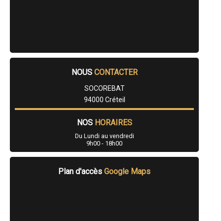
- Artisan charpentier à Marolles-en-Brie
- Artisan charpentier à Noiseau
- Artisan charpentier à Mandres-les-Roses
- Artisan charpentier à Santeny
- Artisan charpentier à Périgny
NOUS
CONTACTER
SOCOREBAT
94000 Créteil
NOS
HORAIRES
Du Lundi au vendredi
9h00 - 18h00
Plan d'accès
Google Maps