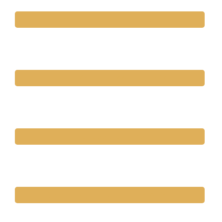
Escalier en bois sur-mesure
Extension en ossature bois
Terrasse en bois
Colombage neuf et rénovation