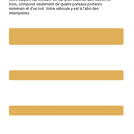
bois, composé seulement de quatre poteaux porteurs
minimum et d'un toit. Votre véhicule y est à l'abri des
intempéries.
Fourniture et pose de charpente industrielle
bois (type fermettes)
Création de chevêtre et trémie d'escaliers
Façade bardage bois et isolation extérieure