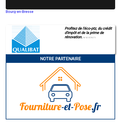
Bourg-en-Bresse
Saint-Quentin
Montluçon
Manosque
Profitez de l'éco-ptz, du crédit
Gap
d'impôt et de la prime de
Nice
rénovation.
Annonay
N°E157671
Charleville-Mézières
Pamiers
Troyes
Narbonne
NOTRE PARTENAIRE
Rodez
Marseille
Caen
Aurillac
Angoulême
La Rochelle
Bourges
Brive-la-Gaillarde
Dijon
Saint-Brieuc
Guéret
Périgueux
Besançon
Valence
Évreux
Chartres
Brest