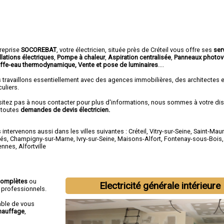
treprise
SOCOREBAT
,
votre électricien
, située près de Créteil vous offre ses
ser
llations électriques
,
Pompe à chaleur
,
Aspiration centralisée
,
Panneaux photov
ffe-eau thermodynamique, Vente et pose de luminaires
....
 travaillons essentiellement avec des agences immobilières, des architectes 
culiers.
sitez pas à nous contacter pour plus d'informations, nous sommes à votre di
 toutes
demandes de devis électricien.
intervenons aussi dans les villes suivantes :
Créteil
,
Vitry-sur-Seine
,
Saint-Maur
és
,
Champigny-sur-Marne
,
Ivry-sur-Seine
,
Maisons-Alfort
,
Fontenay-sous-Bois
ennes
,
Alfortville
 complètes
ou
Electricité générale intérieure
t professionnels.
able de vous
hauffage
,