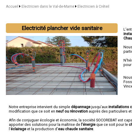
Accueil
Electricien dans le Val-de-Marne
Electricien à Créteil
Electricité plancher vide sanitaire
L'en
insta
Chau
Nous
parti
N'hé
pour
Nous 
Foss
Vinc
Notre entreprise intervient du simple
dépannage
jusqu'aux
installations
modification que ce soit en
neuf ou rénovation
auprès des particuliers e
Afin de conjuguer écologie et économie, la société SOCOREBAT est cap
apporter des solutions pour la maîtrise de
l’énergie
que ce soit pour le
c
l’
éclairage
et la production d’
eau chaude sanitaire
.