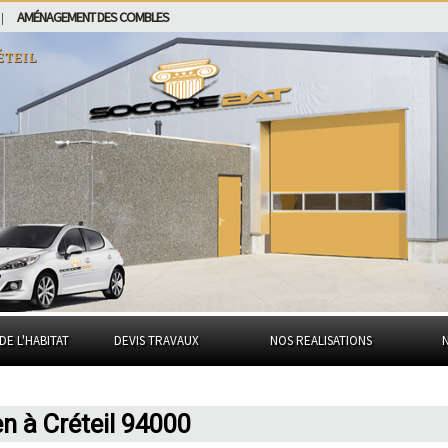
AMÉNAGEMENT DES COMBLES
|
éteil
DE L'HABITAT
DEVIS TRAVAUX
NOS REALISATIONS
en à Créteil 94000