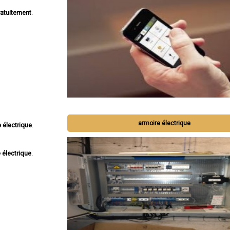
atuitement
.
armoire électrique
 électrique
.
 électrique
.