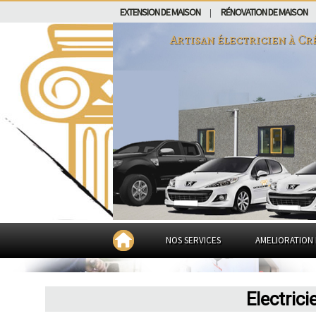
EXTENSION DE MAISON
RÉNOVATION DE MAISON
|
Artisan électricien à
Cr
NOS SERVICES
AMELIORATION 
Electrici