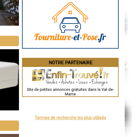
Caen
Aurillac
Angoulême
La Rochelle
Bourges
Brive-la-Gaillarde
Dijon
Saint-Brieuc
Guéret
Périgueux
Besançon
Valence
Évreux
NOTRE PARTENAIRE
Chartres
Brest
Nîmes
Toulouse
Auch
Bordeaux
Site de petites annonces gratuites dans le Val-de-
Montpellier
Marne
Rennes
Châteauroux
Tours
Grenoble
Dole
Termes de recherche les plus utilisés
Mont-de-Marsan
Blois
Saint-Étienne
Le Puy-en-Velay
Nantes