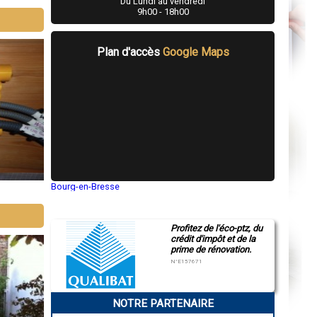
Du Lundi au vendredi
9h00 - 18h00
Plan d'accès
Google Maps
Bourg-en-Bresse
Saint-Quentin
Montluçon
Manosque
Profitez de l'éco-ptz, du
Gap
crédit d'impôt et de la
Nice
prime de rénovation.
Annonay
Charleville-Mézières
N°E157671
Pamiers
Troyes
Narbonne
NOTRE PARTENAIRE
Rodez
Marseille