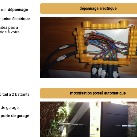
dépannage électrique
 tout
dépannage
de
prise électrique
...
sitez pas à
ide à votre
motorisation portail automatique
ortail à 2 battants
 de garage.
, porte de garage