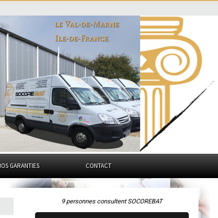
le Val-de-Marne
Ile-de-France
NOS GARANTIES
CONTACT
9 personnes consultent SOCOREBAT