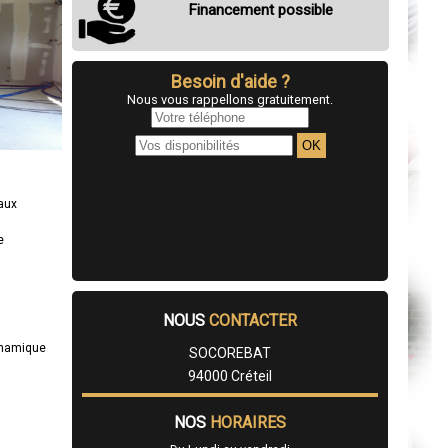
Financement possible
Besoin d'aide ?
Nous vous rappellons gratuitement.
eaux
e
NOUS
CONTACTER
ynamique
SOCOREBAT
94000 Créteil
NOS
HORAIRES