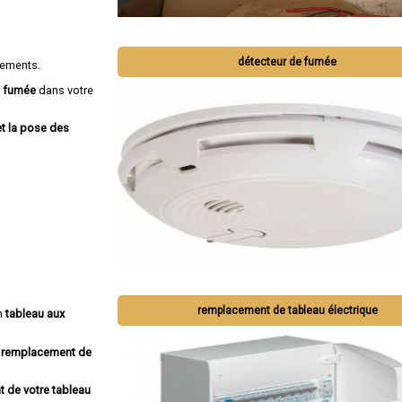
détecteur de fumée
gements.
e fumée
dans votre
et la pose des
remplacement de tableau électrique
un
tableau aux
remplacement de
 de votre tableau