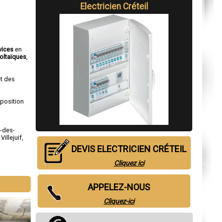
Electricien
Créteil
vices
en
oltaïques
,
et des
sposition
-des-
,
Villejuif
,
DEVIS ELECTRICIEN CRÉTEIL
Cliquez ici
APPELEZ-NOUS
Cliquez-ici