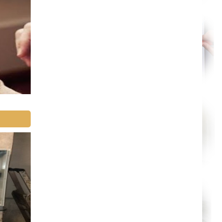
Orléans
Cahors
Agen
Mende
Angers
Cherbourg-Octeville
Reims
Saint-Dizier
Laval
Nancy
Verdun
Lorient
Metz
Nevers
Lille
Beauvais
Alençon
Calais
Clermont-Ferrand
Pau
Tarbes
Perpignan
Strasbourg
Mulhouse
Lyon
Vesoul
Chalon-sur-Saône
Le Mans
Chambéry
Annecy