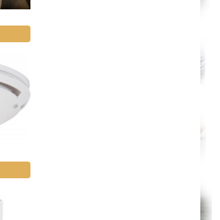
Paris
Le Havre
Chelles
Versailles
Niort
Amiens
Albi
Montauban
Toulon
Avignon
La Roche-sur-Yon
Poitiers
Limoges
Épinal
Auxerre
Belfort
Évry
Boulogne-Billancourt
Saint-Denis
Créteil
Argenteuil