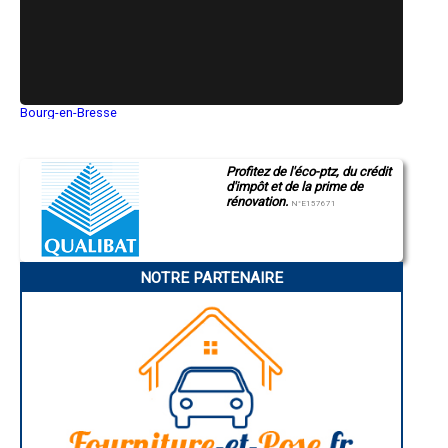
Bourg-en-Bresse
Saint-Quentin
Montluçon
Manosque
Profitez de l'éco-ptz, du crédit
Gap
d'impôt et de la prime de
Nice
rénovation.
Annonay
N°E157671
Charleville-Mézières
Pamiers
Troyes
Narbonne
NOTRE PARTENAIRE
Rodez
Marseille
Caen
Aurillac
Angoulême
La Rochelle
Bourges
Brive-la-Gaillarde
Dijon
Saint-Brieuc
Guéret
Périgueux