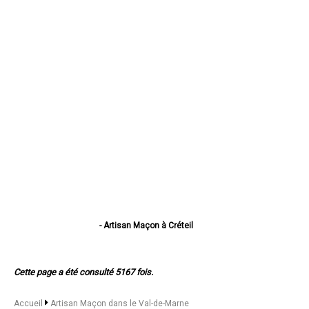
- Artisan Maçon à Créteil
- Artisan Maçon à Vitry-sur-Seine
- Artisan Maçon à Saint-Maur-des-Fossés
- Artisan Maçon à Champigny-sur-Marne
Cette page a été consulté 5167 fois.
- Artisan Maçon à Ivry-sur-Seine
- Artisan Maçon à Villejuif
- Artisan Maçon à Maisons-Alfort
Accueil
Artisan Maçon dans le Val-de-Marne