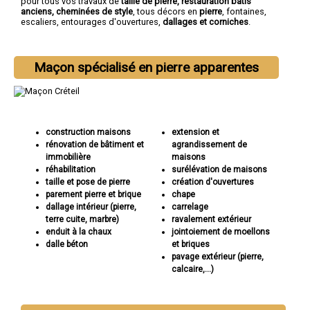
pour tous vos travaux de
taille de pierre, restauration bâtis
anciens, cheminées de style
, tous décors en
pierre
, fontaines,
escaliers, entourages d'ouvertures,
dallages et corniches
.
Maçon spécialisé en pierre apparentes
construction maisons
extension et
rénovation de bâtiment et
agrandissement de
immobilière
maisons
réhabilitation
surélévation de maisons
taille et pose de pierre
création d'ouvertures
parement pierre et brique
chape
dallage intérieur (pierre,
carrelage
terre cuite, marbre)
ravalement extérieur
enduit à la chaux
jointoiement de moellons
dalle béton
et briques
pavage extérieur (pierre,
calcaire,...)