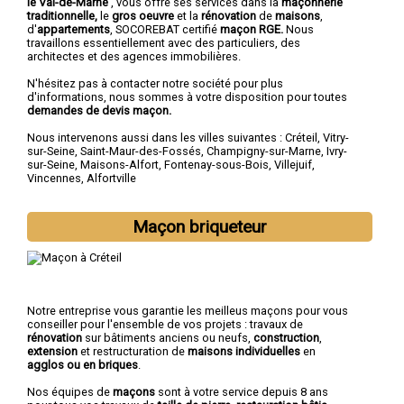
le Val-de-Marne
, vous offre ses services dans la
maçonnerie
traditionnelle,
le
gros oeuvre
et la
rénovation
de
maisons
,
d'
appartements
, SOCOREBAT certifié
maçon RGE.
Nous
travaillons essentiellement avec des particuliers, des
architectes et des agences immobilières.
N'hésitez pas à contacter notre société pour plus
d'informations, nous sommes à votre disposition pour toutes
demandes de devis maçon.
Nous intervenons aussi dans les villes suivantes :
Créteil
,
Vitry-
sur-Seine
,
Saint-Maur-des-Fossés
,
Champigny-sur-Marne
,
Ivry-
sur-Seine
,
Maisons-Alfort
,
Fontenay-sous-Bois
,
Villejuif
,
Vincennes
,
Alfortville
Maçon briqueteur
Notre entreprise vous garantie les meilleus maçons pour vous
conseiller pour l'ensemble de vos projets : travaux de
rénovation
sur bâtiments anciens ou neufs,
construction
,
extension
et restructuration de
maisons individuelles
en
agglos ou en briques
.
Nos équipes de
maçons
sont à votre service depuis 8 ans