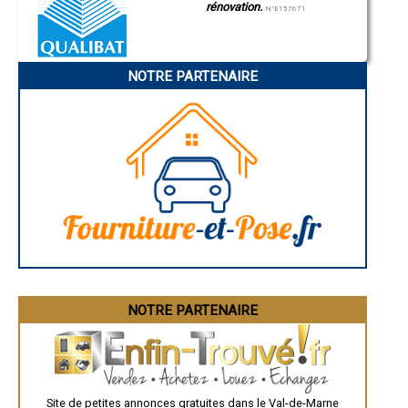
rénovation.
Annonay
N°E157671
Charleville-Mézières
Pamiers
Troyes
Narbonne
NOTRE PARTENAIRE
Rodez
Marseille
Caen
Aurillac
Angoulême
La Rochelle
Bourges
Brive-la-Gaillarde
Dijon
Saint-Brieuc
Guéret
Périgueux
Besançon
Valence
Évreux
Chartres
Brest
Nîmes
NOTRE PARTENAIRE
Toulouse
Auch
Bordeaux
Montpellier
Rennes
Châteauroux
Site de petites annonces gratuites dans le Val-de-Marne
Tours