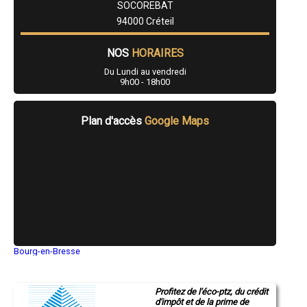
SOCOREBAT
- Financement travaux maison à Noiseau
- Financement travaux maison à Mandres-les-Roses
94000 Créteil
- Financement travaux maison à Santeny
- Financement travaux maison à Périgny
NOS
HORAIRES
Du Lundi au vendredi
9h00 - 18h00
Plan d'accès
Google Maps
Bourg-en-Bresse
Saint-Quentin
Montluçon
Manosque
Profitez de l'éco-ptz, du crédit
Gap
d'impôt et de la prime de
Nice