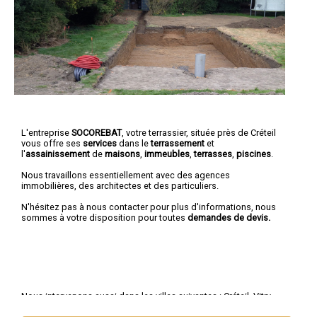
L'entreprise
SOCOREBAT
, votre terrassier, située près de Créteil
vous offre ses
services
dans le
terrassement
et
l'
assainissement
de
maisons
,
immeubles
,
terrasses
,
piscines
.
Nous travaillons essentiellement avec des agences
immobilières, des architectes et des particuliers.
N'hésitez pas à nous contacter pour plus d'informations, nous
sommes à votre disposition pour toutes
demandes de devis.
Nous intervenons aussi dans les villes suivantes :
Créteil
,
Vitry-
sur-Seine
,
Saint-Maur-des-Fossés
,
Champigny-sur-Marne
,
Ivry-