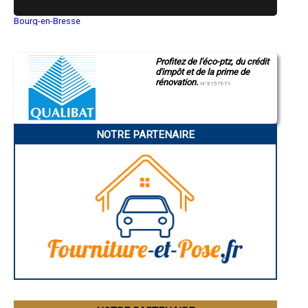
Bourg-en-Bresse
Saint-Quentin
Montluçon
Manosque
Profitez de l'éco-ptz, du crédit
Gap
d'impôt et de la prime de
Nice
rénovation.
Annonay
N°E157671
Charleville-Mézières
Pamiers
Troyes
Narbonne
NOTRE PARTENAIRE
Rodez
Marseille
Caen
Aurillac
Angoulême
La Rochelle
Bourges
Brive-la-Gaillarde
Dijon
Saint-Brieuc
Guéret
Périgueux
Besançon
Valence
Évreux
Chartres
Brest