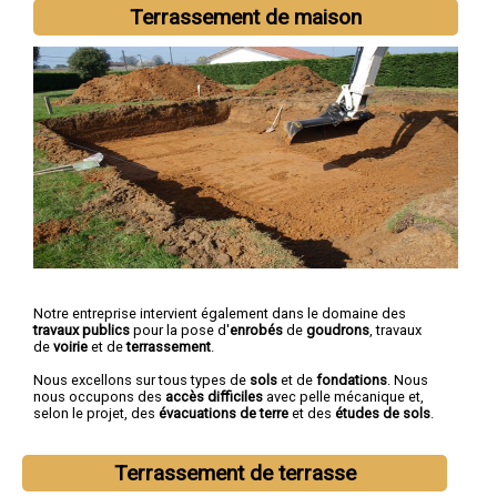
sur-Seine
,
Maisons-Alfort
,
Fontenay-sous-Bois
,
Villejuif
,
Terrassement de maison
Vincennes
,
Alfortville
Notre entreprise intervient également dans le domaine des
travaux publics
pour la pose d'
enrobés
de
goudrons
, travaux
de
voirie
et de
terrassement
.
Nous excellons sur tous types de
sols
et de
fondations
. Nous
nous occupons des
accès difficiles
avec pelle mécanique et,
selon le projet, des
évacuations de terre
et des
études de sols
.
Terrassement de terrasse