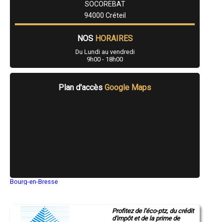
SOCOREBAT
- Prêt pour travaux de rénovation à Noiseau
- Prêt pour travaux de rénovation à Mandres-les-Roses
94000 Créteil
- Prêt pour travaux de rénovation à Santeny
- Prêt pour travaux de rénovation à Périgny
NOS
HORAIRES
Du Lundi au vendredi
9h00 - 18h00
Plan d'accès
Google Maps
Bourg-en-Bresse
Saint-Quentin
Montluçon
Manosque
Profitez de l'éco-ptz, du crédit
Gap
d'impôt et de la prime de
Nice