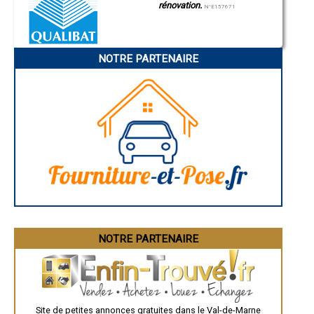
rénovation.
Annonay
N°E157671
Charleville-Mézières
Pamiers
Troyes
Narbonne
NOTRE PARTENAIRE
Rodez
Marseille
Caen
Aurillac
Angoulême
La Rochelle
Bourges
Brive-la-Gaillarde
Dijon
Saint-Brieuc
Guéret
Périgueux
Besançon
Valence
Évreux
Chartres
Brest
Nîmes
NOTRE PARTENAIRE
Toulouse
Auch
Bordeaux
Montpellier
Rennes
Châteauroux
Site de petites annonces gratuites dans le Val-de-Marne
Tours